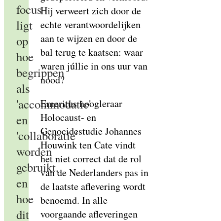
focus
Hij verweert zich door de
ligt
echte verantwoordelijken
aan te wijzen en door de
op
bal terug te kaatsen: waar
hoe
waren júllie in ons uur van
begrippen
nood?
als
'accommodatie'
Emeritus hoogleraar
Holocaust- en
en
Genocidestudie Johannes
'collaboratie'
Houwink ten Cate vindt
worden
het niet correct dat de rol
gebruikt,
van de Nederlanders pas in
en
de laatste aflevering wordt
hoe
benoemd. In alle
dit
voorgaande afleveringen