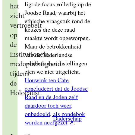
ligt de focus volledig op de
het
Joodse Raad, waarbij het
zicht
ethische vraagstuk rond de
vertroebelt
keuzes die deze raad
op
maakte wordt opgeworpen.
de
Maar de betrokkenheid
institutionele
van de Nederlandse
medeplichtigheid
overheden en instellingen
zien we niet uitgelicht.
tijdens
Houwink ten Cate
de
concludeert dat de Joodse
Holocaust.
Raad en de Joden zelf
daardoor toch weer,
onbedoeld, als zondebok
Daderschap
worden neergezet
.