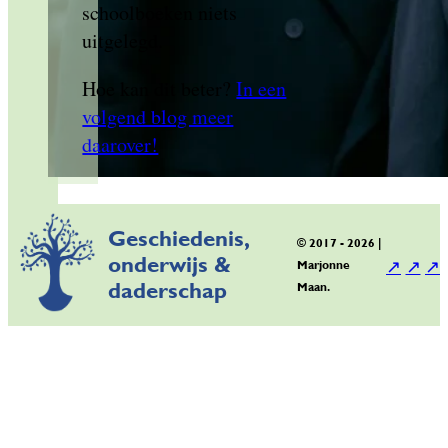
schoolboeken niets
uitgelegd.
Hoe kan dit beter?
In een
volgend blog meer
daarover!
Geschiedenis,
© 2017 - 2026 |
onderwijs &
Marjonne
daderschap
Maan.