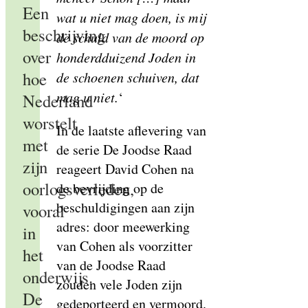
Een
wat u niet mag doen, is mij
beschrijving
de schuld van de moord op
over
honderdduizend Joden in
hoe
de schoenen schuiven, dat
mag u niet.
‘
Nederland
worstelt
In de laatste aflevering van
met
de serie De Joodse Raad
zijn
reageert David Cohen na
oorlogsverleden,
de bevrijding op de
beschuldigingen aan zijn
vooral
adres: door meewerking
in
van Cohen als voorzitter
het
van de Joodse Raad
onderwijs.
zouden vele Joden zijn
De
gedeporteerd en vermoord.