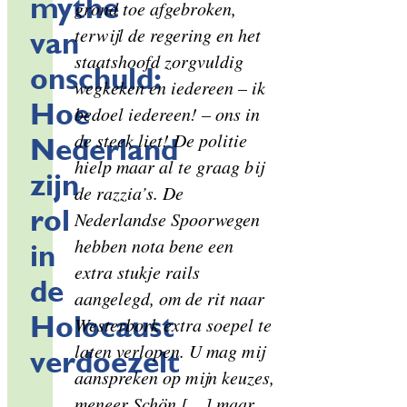
mythe
grond toe afgebroken,
terwijl de regering en het
van
staatshoofd zorgvuldig
onschuld:
wegkeken en iedereen – ik
Hoe
bedoel iedereen! – ons in
de steek liet! De politie
Nederland
hielp maar al te graag bij
zijn
de razzia’s. De
rol
Nederlandse Spoorwegen
hebben nota bene een
in
extra stukje rails
de
aangelegd, om de rit naar
Holocaust
Westerbork extra soepel te
laten verlopen. U mag mij
verdoezelt
aanspreken op mijn keuzes,
meneer Schön […] maar