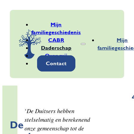
Mijn
familiegeschiedenis
CABR
Mijn
Daderschap
familiegeschie
Over mij
Contact
‘
De Duitsers hebben
stelselmatig en berekenend
De
onze gemeenschap tot de