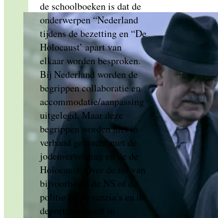
de schoolboeken is dat de
onderwerpen “Nederland
tijdens de bezetting en “De
Holocaust’ apart van
elkaar worden besproken.
Bij Nederland worden de
begrippen collaboratie en
accommodatie/aanpassing
uitgelegd. Maar deze
begrippen worden niet in
verband gebracht met de
jodenvervolging en de de
Holocaust. Over de rol van
bijvoorbeeld de NS of de
politie bij de razzia’s en de
deportatie wordt in